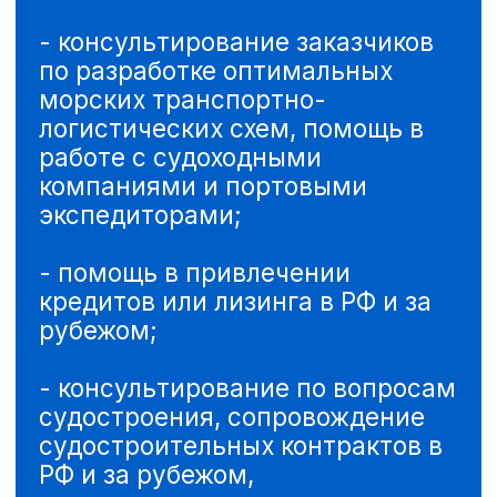
353900,
Краснодарский край,
г. Новороссийск,
ул. Губернского, д.30
+7 (499) 455 03 74
+7 (930) 959-72-13
nst@nstport.ru
ams@nstport.ru
СВЯЗАТЬСЯ