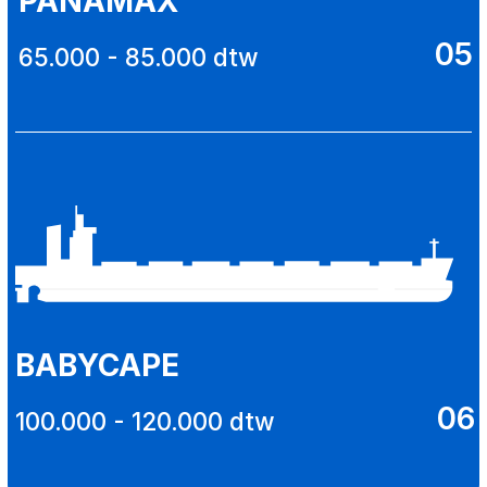
РАСЧЕТ ФРАХТА
Во фрахтовом отделе работают
специалисты с многолетним
опытом эксплуатации флота и
так же работой на флоте, что
гарантирует высочайший
уровень предоставления услуг.