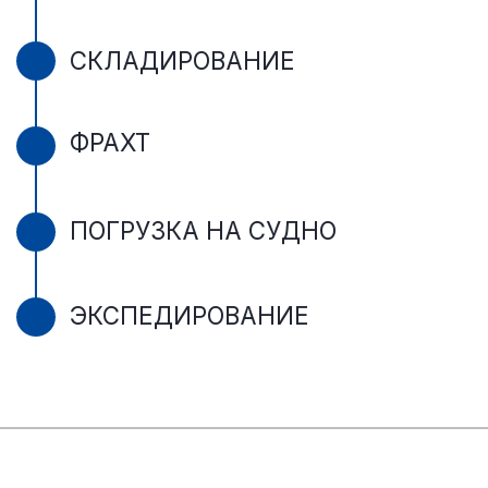
-
01
5.000 - 15.000 dtw
MPP
02
До 25.000 dtw