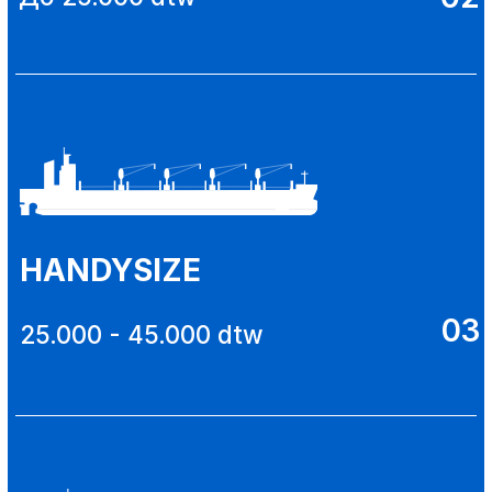
заинтересованным компаниям
грузовладельцам, участникам
ВЭД следующие услуги:
- предоставление ориентира ставок
фрахта в течение 1 рабочего часа;
- разработка оптимального
логистического маршрута в течение
1 рабочего дня;
- разработка оптимального
логистического маршрута в течение 1
рабочего дня;
- регулярное информирование о
состоянии фрахтового рынка и выбор
наилучшего времени фрахтования с
учетом сезонной, недельной
волантильности рынка;
- фрахтование судов любого района
плавания: речные (по внутренним
водным путям РФ и для рейдовых
перевалок), река-море (смешанного и