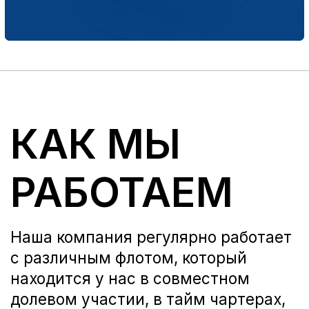
с различным флотом, который
находится у нас в совместном
долевом участии, в тайм чартерах,
на последовательной работе по
контрактам.
Это суда различного назначения,
грузоподъемности, проектов,
районов плавания.
В работе такие типы судов как
паромы РОРО, многоцелевого
использования сухогрузы,
твиндекеры, буксиры с
несамоходными баржами, танкеры
различного назначения.
ЗАЯВКА (ЗАПРОС ОТ КЛИЕНТА)