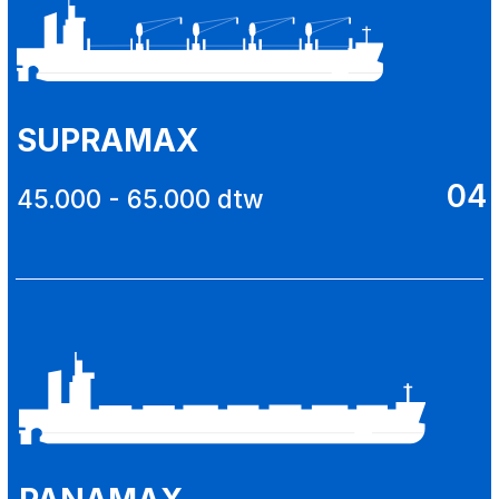
прибрежного плавания), морские (по
всему миру);
- фрахтование судов любой
юрисдикции: под флагом РФ и
иностранных судовладельцев;
- фрахтование грузов любой
номенклатуры, в том числе
генеральные, наливные, проектные
грузы.
В мире существует огромное
множество проектов судов, которые
отличаются по назначению и
районам плавания. Очень важно
правильно подобрать необходимый
проект и тип судна для выполнения
конкретной задачи, так как от этого
напрямую зависит стоимость
перевозки и достигнутый результат.