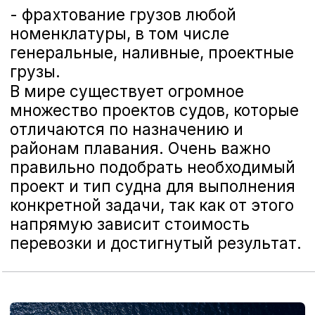
рассчитывать на своевременную
помощь во фрахтовании
высвободившегося тоннажа на любой
период, в любой точке мира и в
любом направлении. Подбор
оптимальных видов работы для
конкретного тоннажа, исключение и
прогнозирование коммерческих
рисков, постоянный контроль и
участие в работе, позволят
минимизировать издержки и
повысить доходность работы флота.
Консультирование всех
заинтересованных лиц
(компании грузовладельцы,
банки, частные инвесторы и др.)
по любым аспектам
деятельности водного