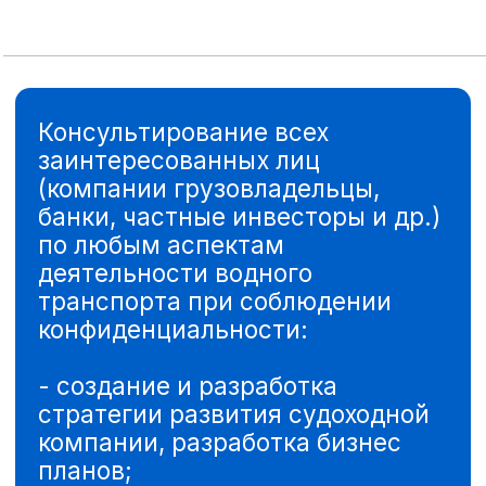
НАШИ
КОНТАКТЫ
МОСКВА
г. Москва, вн. тер.
Муниципальный округ
Донской, ш. Варшавское, д. 1,
строение 1-2, офис В412
ТЕМРЮК
353501, г.Темрюк,
Анапское шоссе 3
НОВОРОССИЙСК