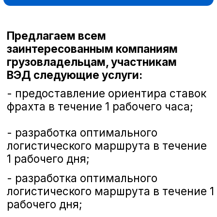
РАСЧИТАТЬ ФРАХТ
Предлагаем к перевозке следующие
типы судов:
1.
Речной флот
- сезонный,
самоходный либо барже-буксирные
составы, с минимальной осадкой 2.5
- 4м, используется в основном для
перевозок по внутренним водным
путям до устьевых портов, либо до
места рейдовой перевалки на
морские суда или накопители;
2.
Суда "река-море"
- в основном с
осадкой до 5 м, используются для