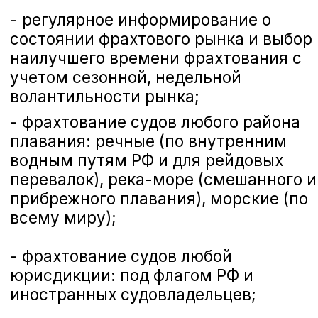
перевозок грузов из речных,
устьевых, морских портов с
небольшими глубинами на экспорт,
для перевозки на рейдовую
перевалку, прибрежное плавание,
межбассейновые перевозки;
3.
Морские суда
- используются для
перевозок морем на большие
расстояния, имеют большую осадку и
грузоподъемность. По размерам
делятся на следующие типы:
Coasters
(прибрежного плавания) -
дедвейт до 8-9 тыс тонн
Minibulkers
(минибалкеры) -
дедвейт 10-15 тыс тонн
Handysize
- дедвейт 25-45 тыс
тонн
Supramax
- дедвейт 45-65 тыс тонн
Panamax
- дедвейт 65-85 тыс тонн
Babycape
- дедвейт 100-120 тыс
тонн
Компании судовладельцы, могут