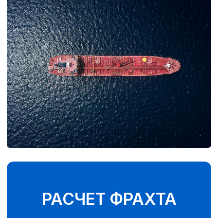
транспорта при соблюдении
конфиденциальности:
- создание и разработка
стратегии развития судоходной
компании, разработка бизнес
планов;
- консультирование заказчиков
по разработке оптимальных
морских транспортно-
логистических схем, помощь в
работе с судоходными
компаниями и портовыми
экспедиторами;
- помощь в привлечении
кредитов или лизинга в РФ и за
рубежом;
- консультирование по вопросам
судостроения, сопровождение
судостроительных контрактов в
РФ и за рубежом,