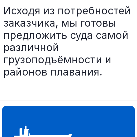
HANDYSIZE
03
25.000 - 45.000 dtw
SUPRAMAX
04
45.000 - 65.000 dtw