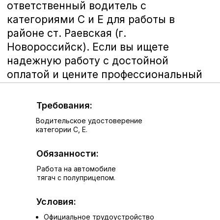
Требования:
Водительское удостоверение
категории С, Е.
Мы приглашаем Вас стать частью
нашей проактивной команды.
Обязанности:
Сейчас мы в поисках нового
коллеги:
Работа на автомобиле
МАСТЕР ПО РЕМОНТУ
тягач с полуприцепом.
ДВИГАТЕЛЕЙ ГРУЗОВОГО
Условия:
ТРАНСПОРТА
Официальное трудоустройство
В связи с расширением, приглашаем в