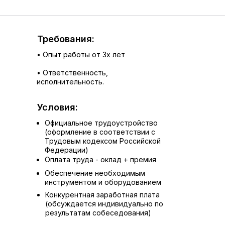
Сейчас мы в поисках нового
коллеги:
АВТОЭЛЕКТРИК ПО
Требования:
ГРУЗОВЫМ АВТОМОБИЛЯМ
• Опыт работы от 3х лет
В связи с расширением, приглашаем в
• Ответственность,
свою команду опытного и
исполнительность.
ответственного автоэлектрика по
грузовым автомобилям.
Условия:
Официальное трудоустройство
(оформление в соответствии с
Трудовым кодексом Российской
Федерации)
Оплата труда - оклад + премия
Обеспечение необходимым
инструментом и оборудованием
Конкурентная заработная плата
(обсуждается индивидуально по
результатам собеседования)