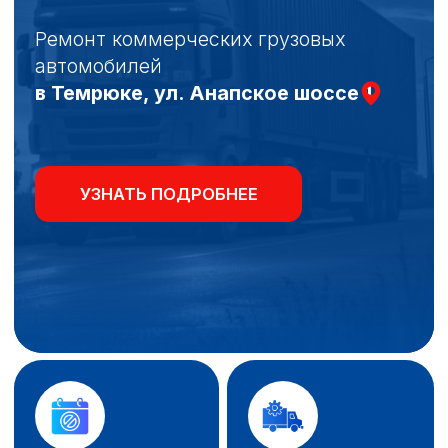
УЗНАТЬ ПОДРОБНЕЕ
Работаем без
Проводим работы
выходных
в нашем СТО
с 9:00 до 18:00
в Темрюке
На все услуги
Цены на услуги
предоставляется
нашего сервиса ниже
обязательная
средних
гарантия